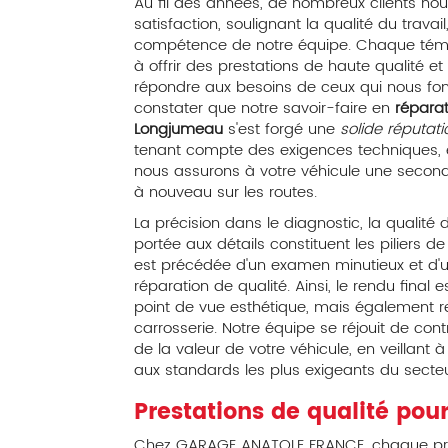
Au fil des années, de nombreux clients nous
satisfaction, soulignant la qualité du travail
compétence de notre équipe. Chaque témo
à offrir des prestations de haute qualité
répondre aux besoins de ceux qui nous fo
constater que notre savoir-faire en
réparat
Longjumeau
s'est forgé une
solide réputati
tenant compte des exigences techniques, 
nous assurons à votre véhicule une seconde
à nouveau sur les routes.
La précision dans le diagnostic, la qualité d
portée aux détails constituent les piliers 
est précédée d'un examen minutieux et d'u
réparation de qualité. Ainsi, le rendu fina
point de vue esthétique, mais également re
carrosserie. Notre équipe se réjouit de contr
de la valeur de votre véhicule, en veillan
aux standards les plus exigeants du secte
Prestations de qualité pou
Chez GARAGE ANATOLE FRANCE, chaque prest