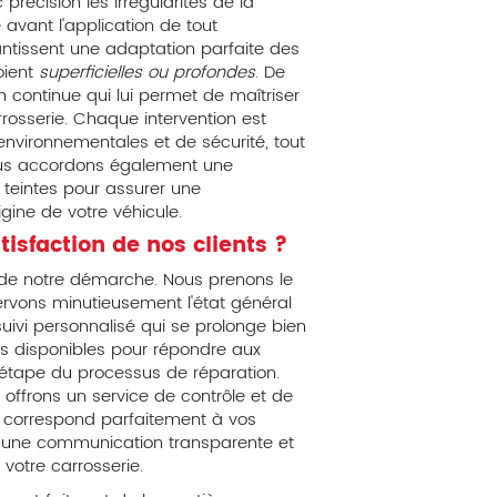
précision les irrégularités de la
avant l'application de tout
ntissent une adaptation parfaite des
oient
superficielles ou profondes
. De
n continue qui lui permet de maîtriser
rosserie. Chaque intervention est
environnementales et de sécurité, tout
Nous accordons également une
s teintes pour assurer une
gine de votre véhicule.
sfaction de nos clients ?
r de notre démarche. Nous prenons le
vons minutieusement l'état général
suivi personnalisé qui se prolonge bien
ours disponibles pour répondre aux
tape du processus de réparation.
s offrons un service de contrôle et de
al correspond parfaitement à vos
r une communication transparente et
 votre carrosserie.