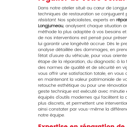
Dans notre atelier situé au cœur de Longju
techniques de restauration se conjuguent p
résistant
. Nos spécialistes, experts en
répar
Longjumeau
, analysent chaque situation a
méthode la plus adaptée à vos besoins et 
de nos interventions est pensé pour préserve
lui garantir une longévité accrue. Dès le p
analyse détaillée des dommages, en prena
l'état d'usure du véhicule, pour vous orient
étape de la réparation, du diagnostic à la f
des normes de qualité et de sécurité en vig
vous offrir une satisfaction totale, en vou
en maintenant la valeur patrimoniale de vot
retouche esthétique ou pour une rénovatio
geste technique est exécuté avec minutie e
équipés d'outils modernes qui facilitent 
plus discrets, et permettent une interventi
ainsi constater par vous-même la différence
notre équipe.