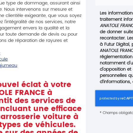
ue type de dommage, assurant ainsi
e. Nous intervenons sur mesure et
Les informations
une clientèle exigeante, que vous soyez
traitement info
 l'intégralité de nos services, notre
ANATOLE FRAN
agement envers la qualité et la
de donner suit
pour toute demande de devis ou pour
recontacter. L
ions de réparation de rayures et
à Futur Digital
ANATOLE FRANC
e
réglementation
cule
notamment d'un 
ngjumeau
d'opposition et
personnelles qu
d’informations,
uvel éclat à votre
OLE FRANCE à
it des services de
 incluant une efficace
*
Champs obligato
arrosserie voiture à
types de véhicules.
de sur des années de