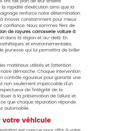
 ont fait part de leur entière
, la rapidité d'exécution ainsi que la
ignage renforce notre détermination
 et à innover constamment pour mieux
nt confiance. Nous sommes fiers de
ion de rayures carrosserie voiture à
on
dans la région et au-delà. En
esthétiques et environnementales,
 jeunesse qui lui permettra de briller
es matériaux utilisés et l'attention
de notre démarche. Chaque intervention
n contrôle rigoureux pour garantir une
l est non seulement impeccable d'un
spectueux de l'intégrité de la
ibuer à la préservation de l'allure et
t à ce que chaque réparation réponde
ur automobile.
r votre véhicule
ation est conçue pour offrir à votre