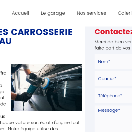
Accueil
Le garage
Nos services
Galer
ES CARROSSERIE
Contacte
EAU
Merci de bien vou
faire part de vo
fre
 à
ge
ent
 de
ous
aque voiture son éclat d'origine tout
ons. Notre équipe utilise des