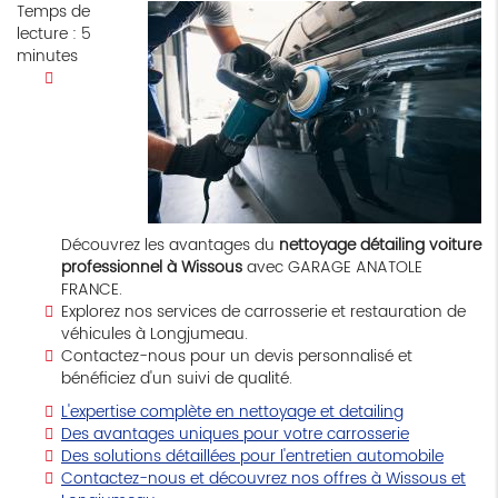
Temps de
lecture : 5
minutes
Découvrez les avantages du
nettoyage détailing voiture
professionnel à Wissous
avec GARAGE ANATOLE
FRANCE.
Explorez nos services de carrosserie et restauration de
véhicules à Longjumeau.
Contactez-nous pour un devis personnalisé et
bénéficiez d'un suivi de qualité.
L'expertise complète en nettoyage et detailing
Des avantages uniques pour votre carrosserie
Des solutions détaillées pour l'entretien automobile
Contactez-nous et découvrez nos offres à Wissous et