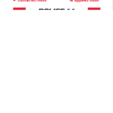
Contactez-nous
Appelez-nous
NOS SERVICES
POUR VOS SOLUTIONS
AUTOMOBILES